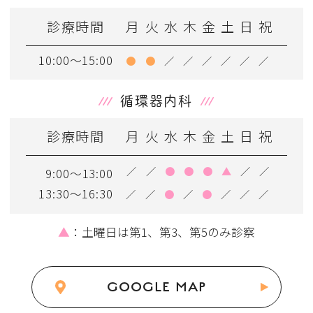
診療時間
月
火
水
木
金
土
日
祝
10:00～15:00
●
●
／
／
／
／
／
／
循環器内科
診療時間
月
火
水
木
金
土
日
祝
／
／
●
●
●
▲
／
／
9:00～13:00
13:30～16:30
／
／
●
／
●
／
／
／
▲
：土曜日は第1、第3、第5のみ診察
GOOGLE MAP