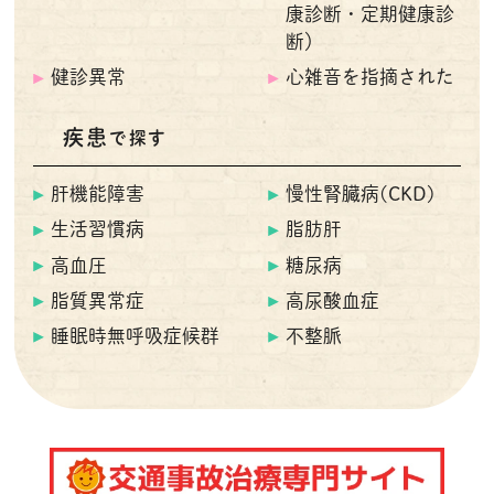
康診断・定期健康診
断）
健診異常
心雑音を指摘された
疾患
で探す
肝機能障害
慢性腎臓病(CKD)
生活習慣病
脂肪肝
高血圧
糖尿病
脂質異常症
高尿酸血症
睡眠時無呼吸症候群
不整脈