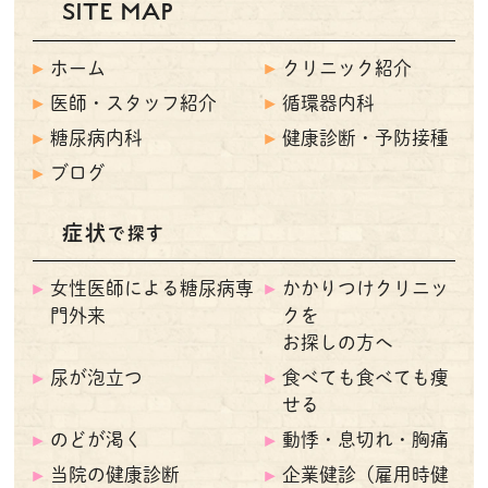
SITE MAP
ホーム
クリニック紹介
医師・スタッフ紹介
循環器内科
糖尿病内科
健康診断・予防接種
ブログ
症状
で探す
女性医師による糖尿病専
かかりつけクリニッ
門外来
クを
お探しの方へ
尿が泡立つ
食べても食べても痩
せる
のどが渇く
動悸・息切れ・胸痛
当院の健康診断
企業健診（雇用時健