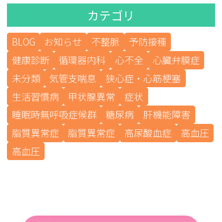
カテゴリ
BLOG
お知らせ
不整脈
予防接種
健康診断
循環器内科
心不全
心臓弁膜症
未分類
気管支喘息
狭心症・心筋梗塞
生活習慣病
甲状腺異常
症状
睡眠時無呼吸症候群
糖尿病
肝機能障害
脂質異常症
脂質異常症
高尿酸血症
高血圧
高血圧