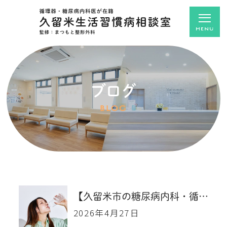
ブログ
BLOG
【久留米市の糖尿病内科・循環器内科】 その喉の渇きは、ただの暑さ？それとも糖尿病？GWの外出先で要注意！急激に血糖値が上がる「ペットボトル症候群」
2026年4月27日