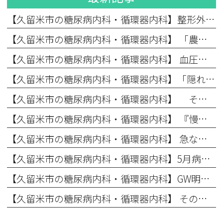
【久留米市の糖尿病内科・循環器内科】整形外科×内科の連携で生活習慣病を改善へ導く運動療法
【久留米市の糖尿病内科・循環器内科】 「農繁期に要注意！」コレステロール値が高いと言われたら？血管のアンチエイジング（第４回）
【久留米市の糖尿病内科・循環器内科】 血圧が高い状態が続くとどうなる？心臓を守るための血圧管理（第3回）
【久留米市の糖尿病内科・循環器内科】「隠れ糖尿病」に要注意！自覚症状のない初期から対策が必要な理由 （第2回）
【久留米市の糖尿病内科・循環器内科】 そもそも「生活習慣病」とは？なぜ症状がないうちから治療が必要なのか （第1回）
【久留米市の糖尿病内科・循環器内科】 『慢性腎臓病（CKD）』の早期発見と予防
【久留米市の糖尿病内科・循環器内科】 急な暑さに要注意！初夏に忍び寄る「隠れ脱水」のリスク
【久留米市の糖尿病内科・循環器内科】5月病のイライラや不安…実は「血糖値」が原因かもしれません
【久留米市の糖尿病内科・循環器内科】GW明けの動悸・息切れは「連休疲れ」？それとも心臓のSOS？
【久留米市の糖尿病内科・循環器内科】 その喉の渇きは、ただの暑さ？それとも糖尿病？GWの外出先で要注意！急激に血糖値が上がる「ペットボトル症候群」