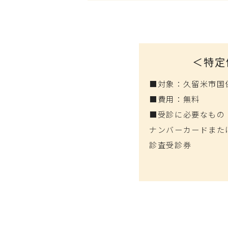
＜特定
■対象：久留米市国保
■費用：無料
■受診に必要なもの
ナンバーカードまた
診査受診券