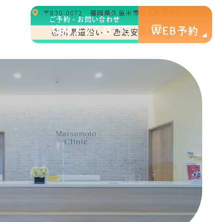
〒830-0072 福岡県久留米市安武町安武本3333-3
ご予約・お問い合わせ
0942-27-0755
WEB予約
柳川県道沿い・西鉄安武駅徒歩2分