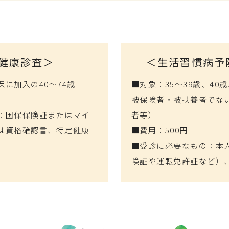
健康診査＞
＜生活習慣病予
に加入の40〜74歳
■対象：35〜39歳、40
被保険者・被扶養者でな
：国保保険証またはマイ
者等）
は資格確認書、特定健康
■費用：500円
■受診に必要なもの：本
険証や運転免許証など）