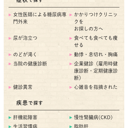
で探す
女性医師による糖尿病専
かかりつけクリニッ
門外来
クを
お探しの方へ
尿が泡立つ
食べても食べても痩
せる
のどが渇く
動悸・息切れ・胸痛
当院の健康診断
企業健診（雇用時健
康診断・定期健康診
断）
健診異常
心雑音を指摘された
疾患
で探す
肝機能障害
慢性腎臓病(CKD)
生活習慣病
脂肪肝