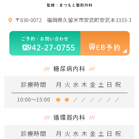
〒830-0072 福岡県久留米市安武町安武本3333-3
ご予約・お問い合わせ
0942-27-0755
WEB予約
糖尿病内科
診療時間
月
火
水
木
金
土
日
祝
10:00～15:00
●
●
／
／
／
／
／
／
循環器内科
診療時間
月
火
水
木
金
土
日
祝