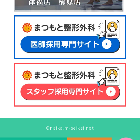
©naika.m-seikei.net