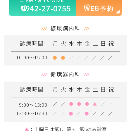
ご予約・お問い合わせ
0942-27-0755
WEB予約
糖尿病内科
診療時間
月
火
水
木
金
土
日
祝
10:00～15:00
●
●
／
／
／
／
／
／
循環器内科
診療時間
月
火
水
木
金
土
日
祝
／
／
●
●
●
▲
／
／
9:00～13:00
13:30～16:30
／
／
●
／
●
／
／
／
▲
：土曜日は第1、第3、第5のみ診察