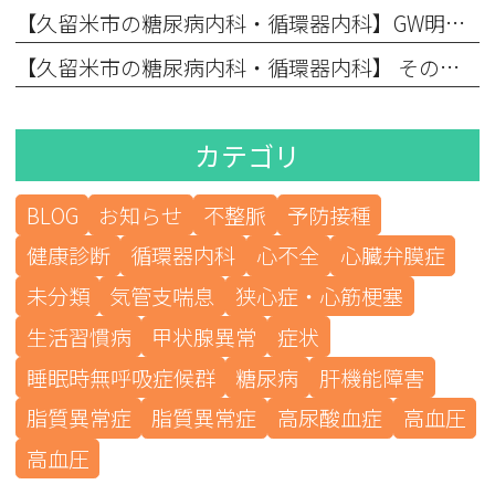
【久留米市の糖尿病内科・循環器内科】GW明けの動悸・息切れは「連休疲れ」？それとも心臓のSOS？
【久留米市の糖尿病内科・循環器内科】 その喉の渇きは、ただの暑さ？それとも糖尿病？GWの外出先で要注意！急激に血糖値が上がる「ペットボトル症候群」
カテゴリ
BLOG
お知らせ
不整脈
予防接種
健康診断
循環器内科
心不全
心臓弁膜症
未分類
気管支喘息
狭心症・心筋梗塞
生活習慣病
甲状腺異常
症状
睡眠時無呼吸症候群
糖尿病
肝機能障害
脂質異常症
脂質異常症
高尿酸血症
高血圧
高血圧