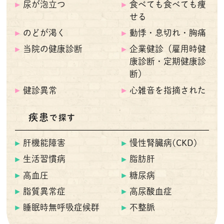
尿が泡立つ
食べても食べても痩
せる
のどが渇く
動悸・息切れ・胸痛
当院の健康診断
企業健診（雇用時健
康診断・定期健康診
断）
健診異常
心雑音を指摘された
疾患
で探す
肝機能障害
慢性腎臓病(CKD)
生活習慣病
脂肪肝
高血圧
糖尿病
脂質異常症
高尿酸血症
睡眠時無呼吸症候群
不整脈