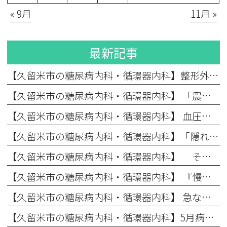
« 9月
11月 »
最新記事
【久留米市の糖尿病内科・循環器内科】整形外科×内科の連携で生活習慣病を改善へ導く運動療法
【久留米市の糖尿病内科・循環器内科】 「農繁期に要注意！」コレステロール値が高いと言われたら？血管のアンチエイジング（第４回）
【久留米市の糖尿病内科・循環器内科】 血圧が高い状態が続くとどうなる？心臓を守るための血圧管理（第3回）
【久留米市の糖尿病内科・循環器内科】「隠れ糖尿病」に要注意！自覚症状のない初期から対策が必要な理由 （第2回）
【久留米市の糖尿病内科・循環器内科】 そもそも「生活習慣病」とは？なぜ症状がないうちから治療が必要なのか （第1回）
【久留米市の糖尿病内科・循環器内科】 『慢性腎臓病（CKD）』の早期発見と予防
【久留米市の糖尿病内科・循環器内科】 急な暑さに要注意！初夏に忍び寄る「隠れ脱水」のリスク
【久留米市の糖尿病内科・循環器内科】5月病のイライラや不安…実は「血糖値」が原因かもしれません