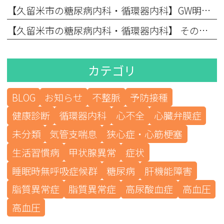
【久留米市の糖尿病内科・循環器内科】GW明けの動悸・息切れは「連休疲れ」？それとも心臓のSOS？
【久留米市の糖尿病内科・循環器内科】 その喉の渇きは、ただの暑さ？それとも糖尿病？GWの外出先で要注意！急激に血糖値が上がる「ペットボトル症候群」
カテゴリ
BLOG
お知らせ
不整脈
予防接種
健康診断
循環器内科
心不全
心臓弁膜症
未分類
気管支喘息
狭心症・心筋梗塞
生活習慣病
甲状腺異常
症状
睡眠時無呼吸症候群
糖尿病
肝機能障害
脂質異常症
脂質異常症
高尿酸血症
高血圧
高血圧