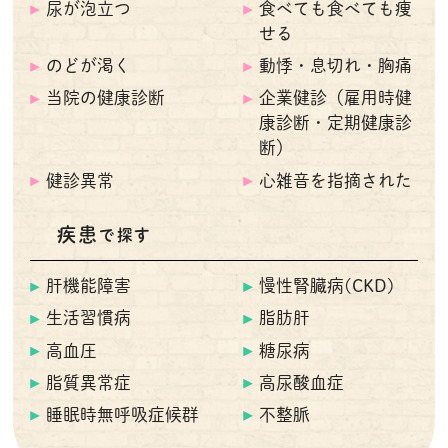
尿が泡立つ
食べても食べても痩
せる
のどが渇く
動悸・息切れ・胸痛
当院の健康診断
企業健診（雇用時健
康診断・定期健康診
断）
健診異常
心雑音を指摘された
疾患
で探す
肝機能障害
慢性腎臓病(CKD)
生活習慣病
脂肪肝
高血圧
糖尿病
脂質異常症
高尿酸血症
睡眠時無呼吸症候群
不整脈