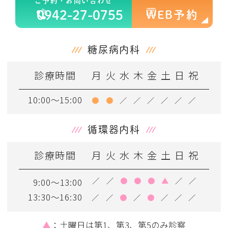
ご予約・お問い合わせ
0942-27-0755
WEB予約
糖尿病内科
診療時間
月
火
水
木
金
土
日
祝
10:00～15:00
●
●
／
／
／
／
／
／
循環器内科
診療時間
月
火
水
木
金
土
日
祝
／
／
●
●
●
▲
／
／
9:00～13:00
13:30～16:30
／
／
●
／
●
／
／
／
▲
：土曜日は第1、第3、第5のみ診察