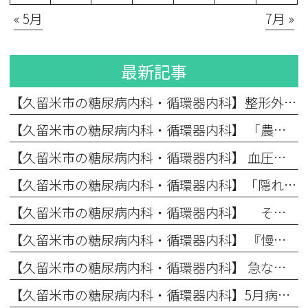
« 5月
7月 »
最新記事
【久留米市の糖尿病内科・循環器内科】整形外科×内科の連携で生活習慣病を改善へ導く運動療法
【久留米市の糖尿病内科・循環器内科】 「農繁期に要注意！」コレステロール値が高いと言われたら？血管のアンチエイジング（第４回）
【久留米市の糖尿病内科・循環器内科】 血圧が高い状態が続くとどうなる？心臓を守るための血圧管理（第3回）
【久留米市の糖尿病内科・循環器内科】「隠れ糖尿病」に要注意！自覚症状のない初期から対策が必要な理由 （第2回）
【久留米市の糖尿病内科・循環器内科】 そもそも「生活習慣病」とは？なぜ症状がないうちから治療が必要なのか （第1回）
【久留米市の糖尿病内科・循環器内科】 『慢性腎臓病（CKD）』の早期発見と予防
【久留米市の糖尿病内科・循環器内科】 急な暑さに要注意！初夏に忍び寄る「隠れ脱水」のリスク
【久留米市の糖尿病内科・循環器内科】5月病のイライラや不安…実は「血糖値」が原因かもしれません