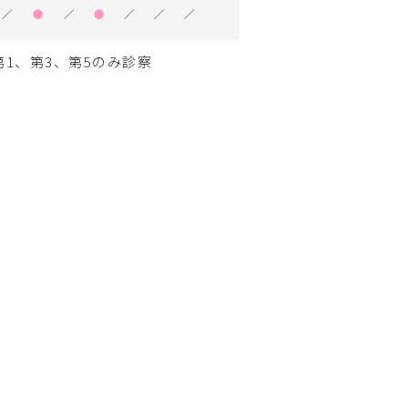
／
●
／
●
／
／
／
1、第3、第5のみ診察