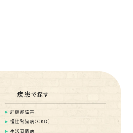
疾患
で探す
肝機能障害
慢性腎臓病(CKD)
生活習慣病