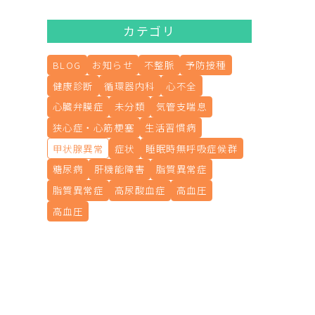
カテゴリ
BLOG
お知らせ
不整脈
予防接種
健康診断
循環器内科
心不全
心臓弁膜症
未分類
気管支喘息
狭心症・心筋梗塞
生活習慣病
甲状腺異常
症状
睡眠時無呼吸症候群
糖尿病
肝機能障害
脂質異常症
脂質異常症
高尿酸血症
高血圧
高血圧