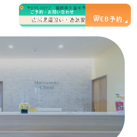
〒830-0072 福岡県久留米市安武町安武本3333-3
ご予約・お問い合わせ
0942-27-0755
WEB予約
柳川県道沿い・西鉄安武駅徒歩2分