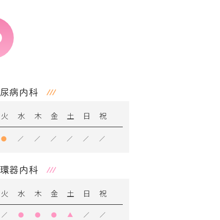
尿病内科
火
水
木
金
土
日
祝
●
／
／
／
／
／
／
環器内科
火
水
木
金
土
日
祝
／
●
●
●
▲
／
／