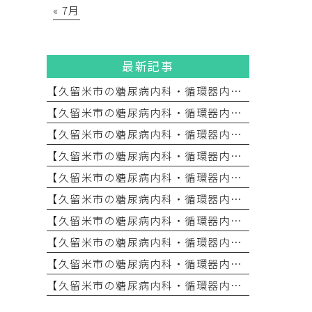
« 7月
最新記事
【久留米市の糖尿病内科・循環器内科】整形外科×内科の連携で生活習慣病を改善へ導く運動療法
【久留米市の糖尿病内科・循環器内科】 「農繁期に要注意！」コレステロール値が高いと言われたら？血管のアンチエイジング（第４回）
【久留米市の糖尿病内科・循環器内科】 血圧が高い状態が続くとどうなる？心臓を守るための血圧管理（第3回）
【久留米市の糖尿病内科・循環器内科】「隠れ糖尿病」に要注意！自覚症状のない初期から対策が必要な理由 （第2回）
【久留米市の糖尿病内科・循環器内科】 そもそも「生活習慣病」とは？なぜ症状がないうちから治療が必要なのか （第1回）
【久留米市の糖尿病内科・循環器内科】 『慢性腎臓病（CKD）』の早期発見と予防
【久留米市の糖尿病内科・循環器内科】 急な暑さに要注意！初夏に忍び寄る「隠れ脱水」のリスク
【久留米市の糖尿病内科・循環器内科】5月病のイライラや不安…実は「血糖値」が原因かもしれません
【久留米市の糖尿病内科・循環器内科】GW明けの動悸・息切れは「連休疲れ」？それとも心臓のSOS？
【久留米市の糖尿病内科・循環器内科】 その喉の渇きは、ただの暑さ？それとも糖尿病？GWの外出先で要注意！急激に血糖値が上がる「ペットボトル症候群」